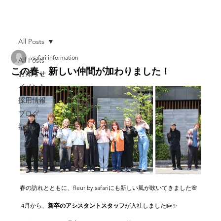
All Posts
safari information
All Posts
この春、新しい仲間が加わりました！
お知らせ
イベント
採用情報
ブログ
福岡レストランウェディング
春の訪れとともに、fleur by safariにも新しい風が吹いてきました🌸
 4月から、
新卒のアシスタントスタッフ
が入社しました✂️✨